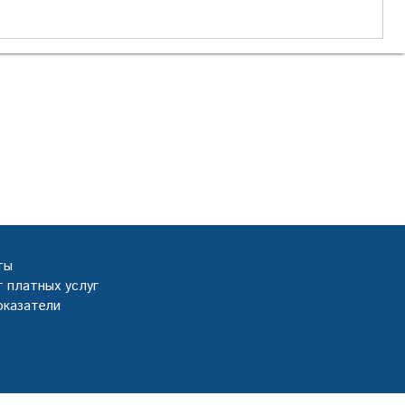
ты
 платных услуг
оказатели