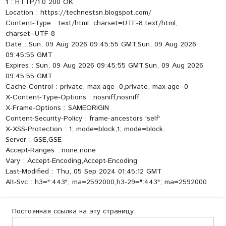
1 : HTTP/1.0 200 OK
Location : https://technestsn.blogspot.com/
Content-Type : text/html; charset=UTF-8,text/html;
charset=UTF-8
Date : Sun, 09 Aug 2026 09:45:55 GMT,Sun, 09 Aug 2026
09:45:55 GMT
Expires : Sun, 09 Aug 2026 09:45:55 GMT,Sun, 09 Aug 2026
09:45:55 GMT
Cache-Control : private, max-age=0,private, max-age=0
X-Content-Type-Options : nosniff,nosniff
X-Frame-Options : SAMEORIGIN
Content-Security-Policy : frame-ancestors 'self'
X-XSS-Protection : 1; mode=block,1; mode=block
Server : GSE,GSE
Accept-Ranges : none,none
Vary : Accept-Encoding,Accept-Encoding
Last-Modified : Thu, 05 Sep 2024 01:45:12 GMT
Alt-Svc : h3=":443"; ma=2592000,h3-29=":443"; ma=2592000
Постоянная ссылка на эту страницу: