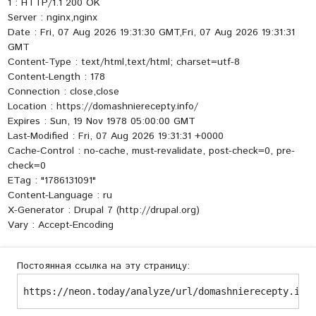
1 : HTTP/1.1 200 OK
Server : nginx,nginx
Date : Fri, 07 Aug 2026 19:31:30 GMT,Fri, 07 Aug 2026 19:31:31
GMT
Content-Type : text/html,text/html; charset=utf-8
Content-Length : 178
Connection : close,close
Location : https://domashnierecepty.info/
Expires : Sun, 19 Nov 1978 05:00:00 GMT
Last-Modified : Fri, 07 Aug 2026 19:31:31 +0000
Cache-Control : no-cache, must-revalidate, post-check=0, pre-
check=0
ETag : "1786131091"
Content-Language : ru
X-Generator : Drupal 7 (http://drupal.org)
Vary : Accept-Encoding
Постоянная ссылка на эту страницу:
https://neon.today/analyze/url/domashnierecepty.inf