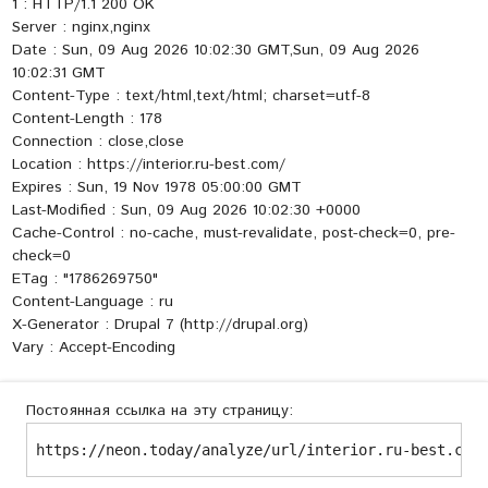
1 : HTTP/1.1 200 OK
Server : nginx,nginx
Date : Sun, 09 Aug 2026 10:02:30 GMT,Sun, 09 Aug 2026
10:02:31 GMT
Content-Type : text/html,text/html; charset=utf-8
Content-Length : 178
Connection : close,close
Location : https://interior.ru-best.com/
Expires : Sun, 19 Nov 1978 05:00:00 GMT
Last-Modified : Sun, 09 Aug 2026 10:02:30 +0000
Cache-Control : no-cache, must-revalidate, post-check=0, pre-
check=0
ETag : "1786269750"
Content-Language : ru
X-Generator : Drupal 7 (http://drupal.org)
Vary : Accept-Encoding
Постоянная ссылка на эту страницу:
https://neon.today/analyze/url/interior.ru-best.com