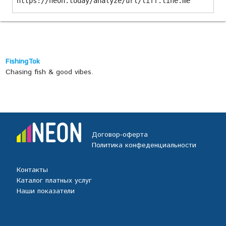
https://neon.today/analyze/url/liff.line.me
FishingTok
Chasing fish & good vibes.
Договор-оферта
Политика конфеденциальности
Контакты
Каталог платных услуг
Наши показатели