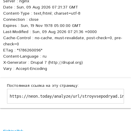
Server : nginx
Date : Sun, 09 Aug 2026 07:21:37 GMT
Content-Type : text/html; charset=utf-8
Connection : close
Expires : Sun, 19 Nov 1978 05:00:00 GMT
Last-Modified : Sun, 09 Aug 2026 07:21:36 +0000
Cache-Control : no-cache, must-revalidate, post-check=0, pre-
check=0
ETag : "1786260096"
Content-Language : ru
X-Generator : Drupal 7 (http://drupal.org)
Vary : Accept-Encoding
Постоянная ссылка на эту страницу:
https://neon.today/analyze/url/stroyvsepodryad.info