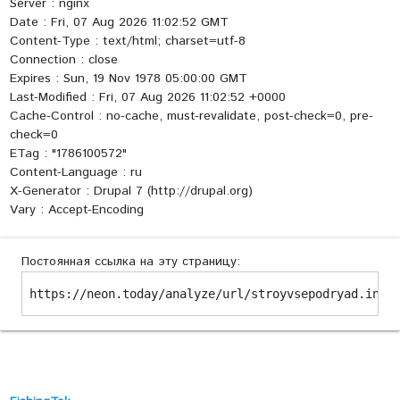
Server : nginx
Date : Fri, 07 Aug 2026 11:02:52 GMT
Content-Type : text/html; charset=utf-8
Connection : close
Expires : Sun, 19 Nov 1978 05:00:00 GMT
Last-Modified : Fri, 07 Aug 2026 11:02:52 +0000
Cache-Control : no-cache, must-revalidate, post-check=0, pre-
check=0
ETag : "1786100572"
Content-Language : ru
X-Generator : Drupal 7 (http://drupal.org)
Vary : Accept-Encoding
Постоянная ссылка на эту страницу:
https://neon.today/analyze/url/stroyvsepodryad.info